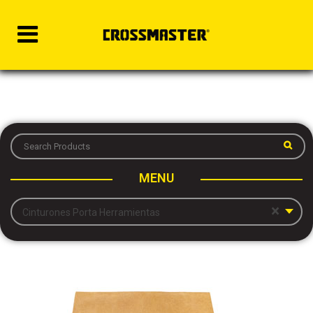
MENU
×
Cinturones Porta Herramientas