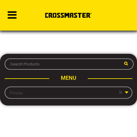
MENU
×
Pinzas