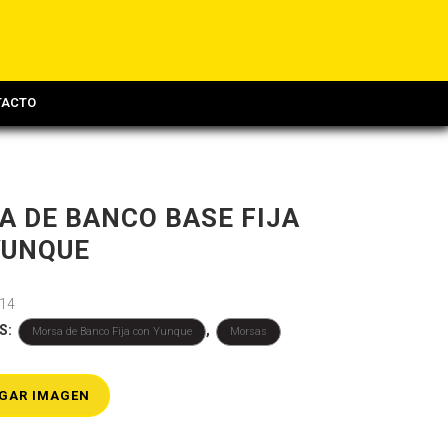
TACTO
 DE BANCO BASE FIJA
YUNQUE
14
S:
,
Morsa de Banco Fija con Yunque
Morsas
GAR IMAGEN