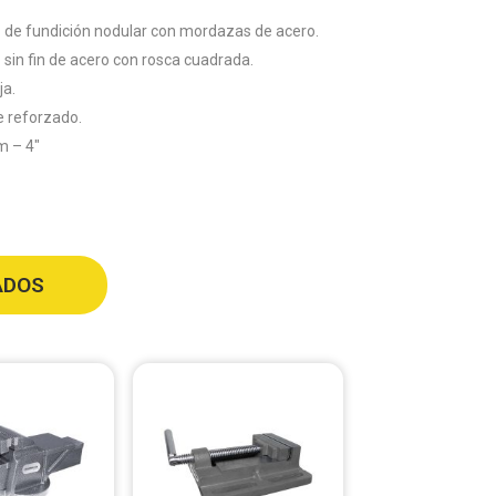
o de fundición nodular con mordazas de acero.
lo sin fin de acero con rosca cuadrada.
ja.
e reforzado.
m – 4″
ADOS