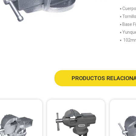
▪️ Cuerp
▪️ Tornil
▪️ Base Fi
▪️ Yunqu
▪️ 102m
PRODUCTOS RELACION