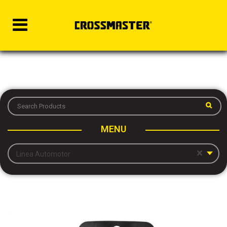
MENU
×
Linea Automotor