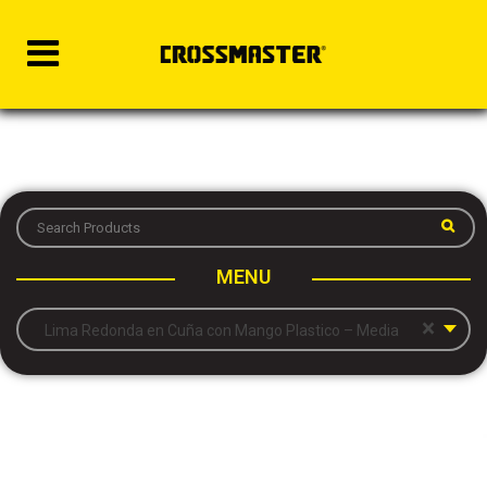
MENU
×
Lima Redonda en Cuña con Mango Plastico – Media