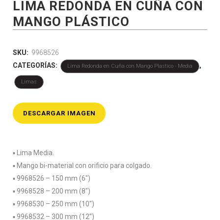
LIMA REDONDA EN CUÑA CON
MANGO PLÁSTICO
SKU:
9968526
CATEGORÍAS:
,
Lima Redonda en Cuña con Mango Plastico - Media
Limas
DESCARGAR IMAGEN
▪️ Lima Media.
▪️ Mango bi-material con orificio para colgado.
▪️ 9968526 – 150 mm (6″)
▪️ 9968528 – 200 mm (8″)
▪️ 9968530 – 250 mm (10″)
▪️ 9968532 – 300 mm (12″)