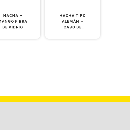
HACHA –
HACHA TIPO
MANGO FIBRA
ALEMÁN –
DE VIDRIO
CABO DE
MADERA
CORTO
BARBUY TEAM S.A. | RUTA NACIONAL 9 KM. 501 –
X2550CUR | BELL VILLE | CÓRDOBA | ARGENTINA
VENTAS@BTATOOLS.COM.AR