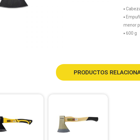
▪️ Cabez
▪️ Empuñ
menor pe
▪️ 600 g
PRODUCTOS RELACION