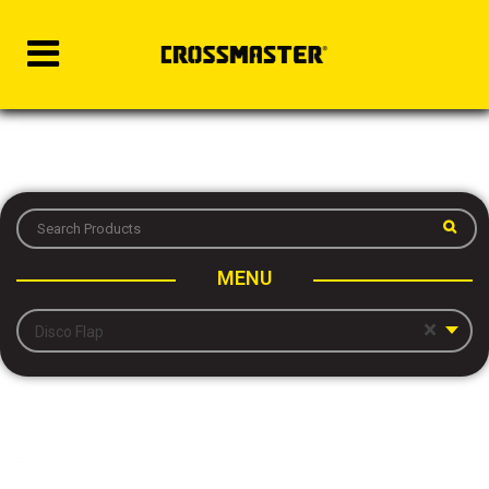
MENU
×
Disco Flap