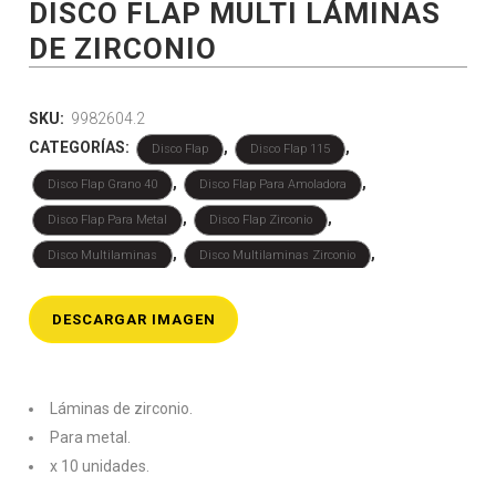
DISCO FLAP MULTI LÁMINAS
DE ZIRCONIO
SKU:
9982604.2
CATEGORÍAS:
,
,
Disco Flap
Disco Flap 115
,
,
Disco Flap Grano 40
Disco Flap Para Amoladora
,
,
Disco Flap Para Metal
Disco Flap Zirconio
,
,
Disco Multilaminas
Disco Multilaminas Zirconio
Discos multiláminas
DESCARGAR IMAGEN
Láminas de zirconio.
Para metal.
x 10 unidades.