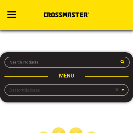
MENU
×
Destornilladores