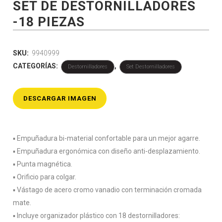
SET DE DESTORNILLADORES
-18 PIEZAS
SKU:
9940999
CATEGORÍAS:
,
Destornilladores
Set Destornilladores
DESCARGAR IMAGEN
▪️ Empuñadura bi-material confortable para un mejor agarre.
▪️ Empuñadura ergonómica con diseño anti-desplazamiento.
▪️ Punta magnética.
▪️ Orificio para colgar.
▪️ Vástago de acero cromo vanadio con terminación cromada
mate.
▪️ Incluye organizador plástico con 18 destornilladores: