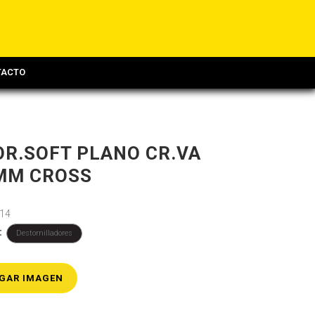
TACTO
OR.SOFT PLANO CR.VA
MM CROSS
14
:
Destornilladores
GAR IMAGEN