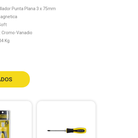
illador Punta Plana 3 x 75mm
agnetica
oft
l: Cromo-Vanadio
04 Kg.
ADOS