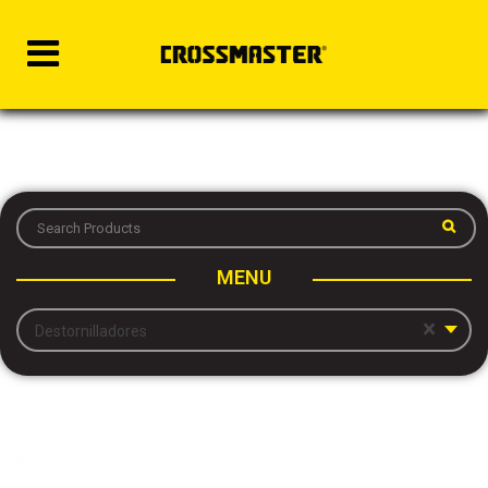
MENU
×
Destornilladores