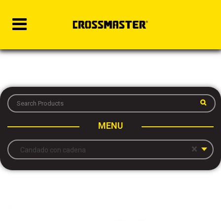
MENU
×
Candado con cadena