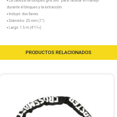
▪️ La cabeza de bloqueo gira 360° para facilitar el manejo
durante el bloqueo y la extracción.
▪️ Incluye: dos llaves.
▪️ Diámetro: 25 mm (1″)
▪️ Largo: 1.5 m (4’11»)
PRODUCTOS RELACIONADOS