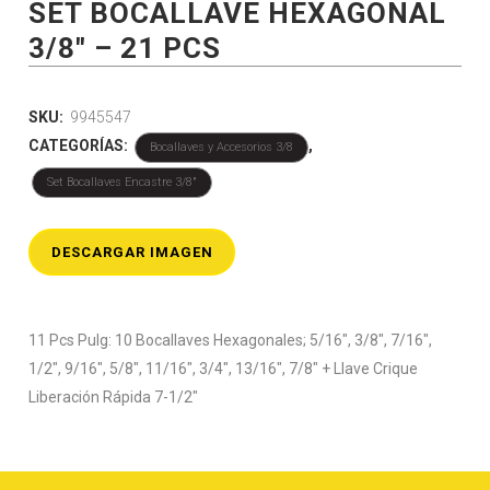
SET BOCALLAVE HEXAGONAL
3/8″ – 21 PCS
SKU:
9945547
CATEGORÍAS:
,
Bocallaves y Accesorios 3/8
Set Bocallaves Encastre 3/8"
DESCARGAR IMAGEN
11 Pcs Pulg: 10 Bocallaves Hexagonales; 5/16″, 3/8″, 7/16″,
1/2″, 9/16″, 5/8″, 11/16″, 3/4″, 13/16″, 7/8″ + Llave Crique
Liberación Rápida 7-1/2″