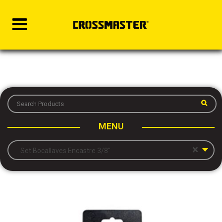
MENU
×
Set Bocallaves Encastre 3/8″