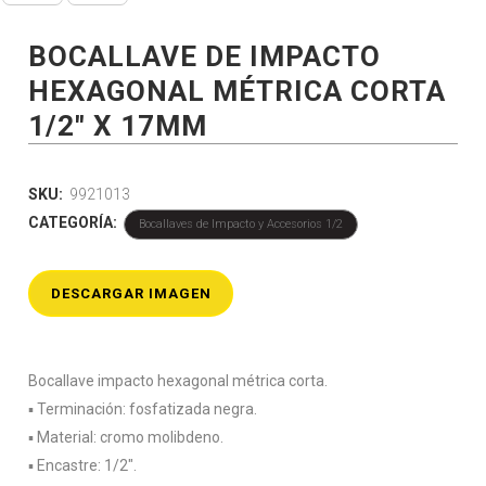
BOCALLAVE DE IMPACTO
HEXAGONAL MÉTRICA CORTA
1/2″ X 17MM
SKU:
9921013
CATEGORÍA:
Bocallaves de Impacto y Accesorios 1/2
DESCARGAR IMAGEN
Bocallave impacto hexagonal métrica corta.
▪️ Terminación: fosfatizada negra.
▪️ Material: cromo molibdeno.
▪️ Encastre: 1/2″.