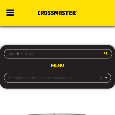
MENU
×
Bocallaves de Impacto y Accesorios 1/2