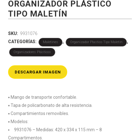
ORGANIZADOR PLÁSTICO
TIPO MALETÍN
SKU:
9931076
CATEGORÍAS:
,
,
Maletines
Organizador Plastico Tipo Maletin
Organizadores Plásticos
DESCARGAR IMAGEN
▪️ Mango de transporte confortable.
▪️ Tapa de policarbonato de alta resistencia.
▪️ Compartimientos removibles.
▪️ Modelos:
9931076 – Medidas: 420 x 334 x 115 mm – 8
Compartimentos.