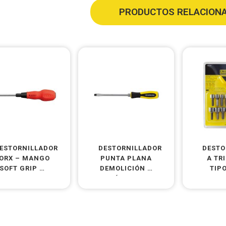
PRODUCTOS RELACION
ESTORNILLADOR
DESTORNILLADORES
DESTO
ORX – MANGO
PUNTA PLANA
A TR
SOFT GRIP –
DEMOLICIÓN –
TIPO
CR V MO
VÁSTAGO
PI
PASANTE