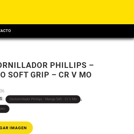
TACTO
RNILLADOR PHILLIPS –
 SOFT GRIP – CR V MO
36
S:
,
Destornillador Phillips - Mango Soft - Cr V Mo
ores
GAR IMAGEN