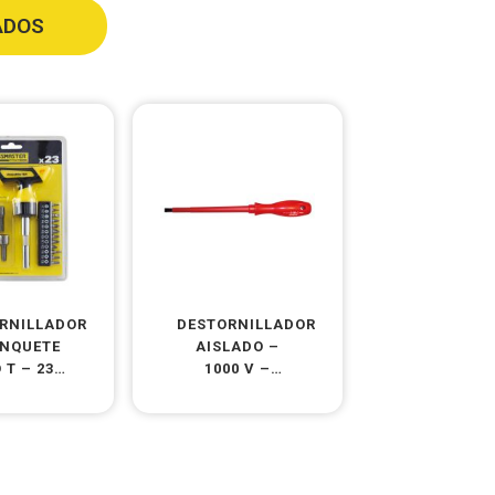
ADOS
RNILLADOR
DESTORNILLADOR
INQUETE
AISLADO –
 T – 23
1000 V –
EZAS
PUNTA PLANA
– CR V MO –
INDUSTRIAL