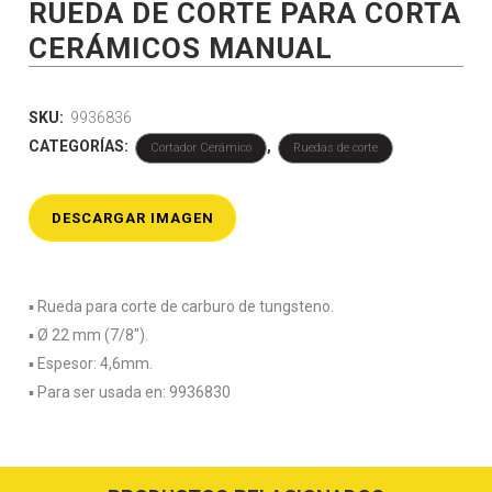
RUEDA DE CORTE PARA CORTA
CERÁMICOS MANUAL
SKU:
9936836
CATEGORÍAS:
,
Cortador Cerámico
Ruedas de corte
DESCARGAR IMAGEN
▪️ Rueda para corte de carburo de tungsteno.
▪️ Ø 22 mm (7/8″).
▪️ Espesor: 4,6mm.
▪️ Para ser usada en: 9936830