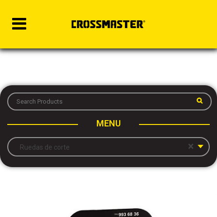
MENU
×
Ruedas de corte